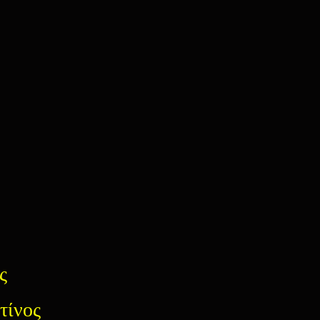
ς
τίνος