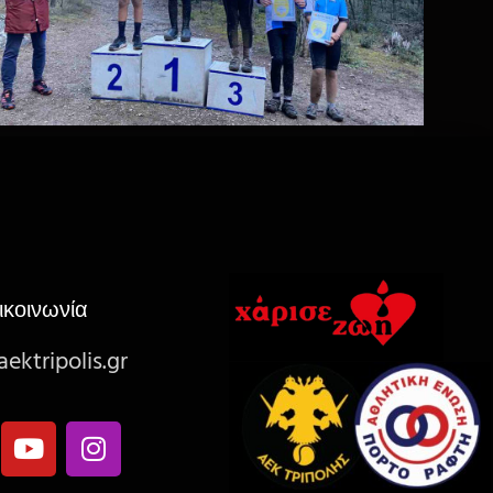
ικοινωνία
ektripolis.gr