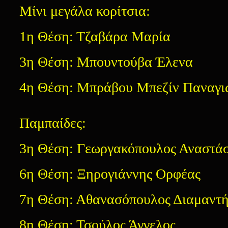
Μίνι μεγάλα κορίτσια:
1η Θέση: Τζαβάρα Μαρία
3η Θέση: Μπουντούβα Έλενα
4η Θέση: Μπράβου Μπεζίν Παναγι
Παμπαίδες:
3η Θέση: Γεωργακόπουλος Αναστάσ
6η Θέση: Ξηρογιάννης Ορφέας
7η Θέση: Αθανασόπουλος Διαμαντ
8η Θέση: Τσούλος Άγγελος