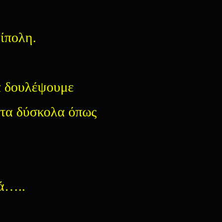
ρίπολη.
α δουλέψουμε
στα δύσκολα όπως
ιά…..