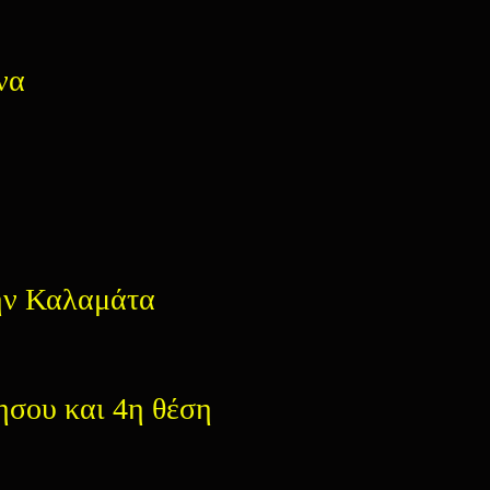
να
την Καλαμάτα
ησου και 4η θέση