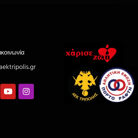
ικοινωνία
ektripolis.gr